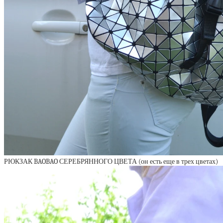
РЮКЗАК BAOBAO СЕРЕБРЯННОГО ЦВЕТА (он есть еще в трех цветах)