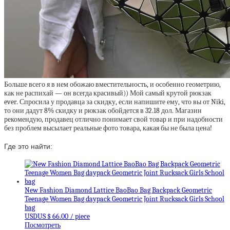
Больше всего я в нем обожаю вместительность, и особенно геометрию,
как не распихай — он всегда красивый)) Мой самый крутой рюкзак
ever. Спросила у продавца за скидку, если напишите ему, что вы от Niki,
то они дадут 8% скидку и рюкзак обойдется в 32.18 дол. Магазин
рекомендую, продавец отлично понимает свой товар и при надобности
без проблем высылает реальные фото товара, какая бы не была цена!
Где это найти:
New Fashion Diamond Lattice BaoBao Bag Backpack Geometric
Teenage Women Bag daypack Geometric Joint Rucksack Girls School
bag
USDUS $ 66.00 / piece
Посмотреть