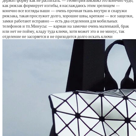
держит форму как не распихать. — геометрия BAOBAO это конечно чудо,
как рюкзак формирует изгибы, я наслаждаюсь этим зрелищем —
конечно все взгляды ваши — очень прочная ткань внутри и снаружи
рюкзака, такая прослужит долго, хорошие швы, крепкие — все защелки,
замки работают исправно — есть два отделения для мобильных
телефонов и тп.Минусы: — карман на замочке очень маленький, брак
или нет не пойму, кладу туда ключи, хотя может это и не минус, так
отделение не засоряется и не приходится долго искать ключи