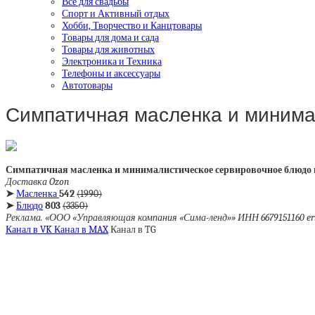
Все для свадьбы
Спорт и Активный отдых
Хобби, Творчество и Канцтовары
Товары для дома и сада
Товары для животных
Электроника и Техника
Телефоны и аксессуары
Автотовары
Симпатичная масленка и миним
Симпатичная масленка и минималистическое сервировочное блюдо 
Доставка Ozon
➤
Масленка
542
(1990)
➤
Блюдо
803
(3350)
Реклама. «ООО «Управляющая компания «Сима-ленд»» ИНН 6679151160 er
Канал в VK
Канал в MAX
Канал в TG