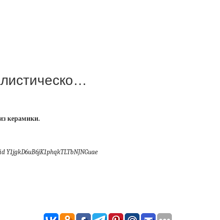
алистическо…
из керамики.
id Y1jgkD6uB6jK1phqkTLTbNJNGuae