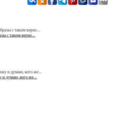
азы с таким верхо…
у и думаю, кого же…