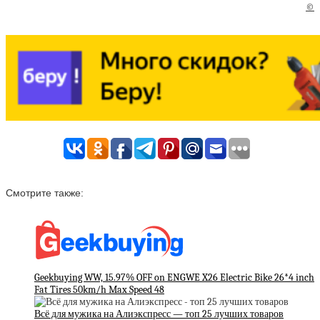
©
Смотрите также:
Geekbuying WW, 15.97% OFF on ENGWE X26 Electric Bike 26*4 inch
Fat Tires 50km/h Max Speed 48
Всё для мужика на Алиэкспресс — топ 25 лучших товаров