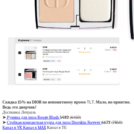
Скидка 15% на DIOR по непонятному промо
TLT
. Мало, но приятно.
Ведь это диорчик!
Доставка Летуаль
➤
Румяна для лица Rouge Blush
5482
(6450)
➤
Стойкая компактная пудра для лица Diorskin Forever
6672
(7850)
Канал в VK
Канал в MAX
Канал в TG