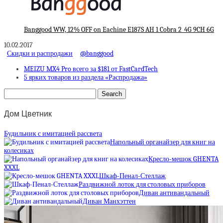
Banggood WW, 12% OFF on Eachine E187S AH 1 Cobra 2_4G 9CH 6G
10.02.2017
Скидки и распродажи
@banggood
MEIZU MX4 Pro всего за $181 от FastCardTech
5 ярких товаров из раздела «Распродажа»
Дом Цветник
Будильник с имитацией рассвета
Напольный органайзер для книг на
колесиках
Кресло-мешок GHENTA
XXXL
Шкаф-Пенал-Стеллаж
Раздвижной лоток для столовых приборов
Диван антивандальный
Диван Манхэттен