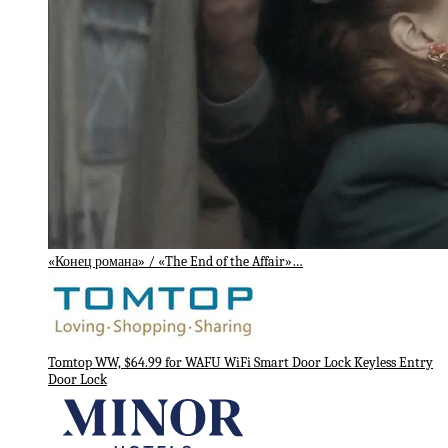
«Конец романа» / «The End of the Affair»…
Tomtop WW, $64.99 for WAFU WiFi Smart Door Lock Keyless Entry
Door Lock