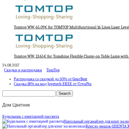
Tomtop WW, 65.09€ for TOMTOP Multifunctional 16 Lines Laser Level 
Tomtop WW, 13.65€ for Tomshine Flexible Clamp-on Table Lamp with
24.08.2017
Скидки и распродажи
TomTop
Распродажа со скидкой до 50% от GearBest
Скидка 18% на мод Joyetech EKEE от UrvaPin
Дом Цветник
Будильник с имитацией рассвета
Напольный органайзер для книг на к
Кресло-мешок GHENTA 