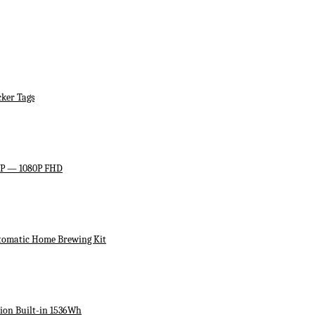
ker Tags
HP — 1080P FHD
utomatic Home Brewing Kit
ion Built-in 1536Wh