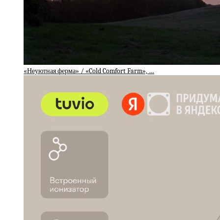
«Неуютная ферма» / «Cold Comfort Farm», …