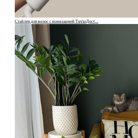
Стайлер для волос с ионизацией TuvioДост…