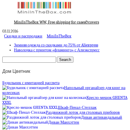
MiniInTheBox WW, Free shipping for cases&covers
03.11.2016
Скидки и распродажи
MiniInTheBox
Зимняя одежда со скидками до 75% от Aliexpress
Наволочка с принтом «фламинго» с Алиэкспресс
Дом Цветник
Будильник с имитацией рассвета
Напольный органайзер для книг на
колесиках
Кресло-мешок GHENTA
XXXL
Шкаф-Пенал-Стеллаж
Раздвижной лоток для столовых приборов
Диван антивандальный
Диван Манхэттен