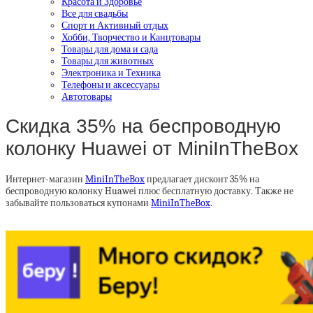
Красота и Здоровье
Все для свадьбы
Спорт и Активный отдых
Хобби, Творчество и Канцтовары
Товары для дома и сада
Товары для животных
Электроника и Техника
Телефоны и аксессуары
Автотовары
Скидка 35% на беспроводную
колонку Huawei от MiniInTheBox
Интернет-магазин
MiniInTheBox
предлагает дисконт 35% на
беспроводную колонку Huawei плюс бесплатную доставку. Также не
забывайте пользоваться купонами
MiniInTheBox
.