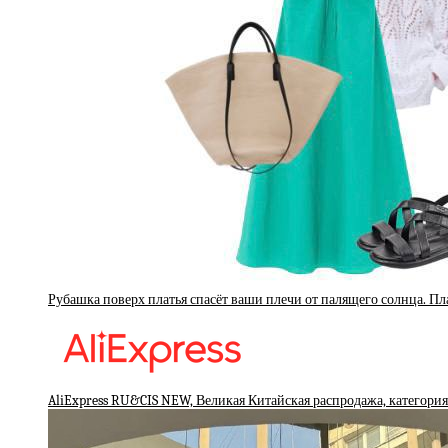
Рубашка поверх платья спасёт ваши плечи от палящего солнца. Пл
AliExpress RU&CIS NEW, Великая Китайская распродажа, категория