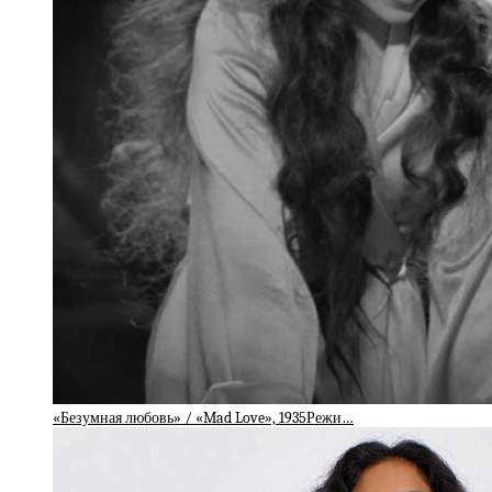
«Безумная любовь» / «Mad Love», 1935Режи…