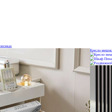
олесиках
Кресло-мешок