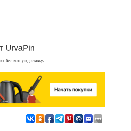
т UrvaPin
юс бесплатную доставку.