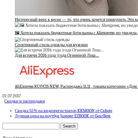
Интересный верх к весне — то, что очень хочется прикупить Эти 
🖼 Хотела показать бюджетные ботильоны с Aliexpress, но увидела,
Спортивный стиль одежды для мужчин
Для встречи 2026 года (года Огненной Лош…
AliExpress RU&CIS NEW, Распродажа 11.11 , товары категории «Дом 
07.07.2017
Скидки и распродажи
Скидка 55% на видеорегистратор KKMOON от Cafago
Лучшая цена на ноутбук Jumper EZBOOK от GearBest