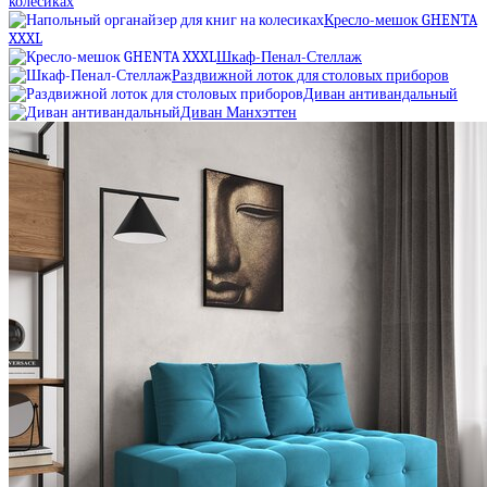
колесиках
Кресло-мешок GHENTA
XXXL
Шкаф-Пенал-Стеллаж
Раздвижной лоток для столовых приборов
Диван антивандальный
Диван Манхэттен