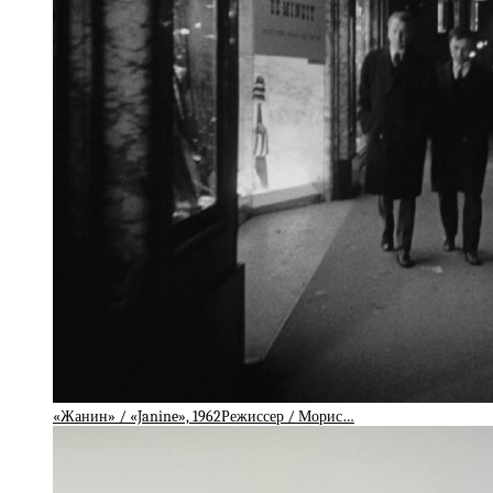
«Жанин» / «Janine», 1962Режиссер / Морис…