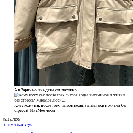
А в Зарине очень даже симпатично…
Кому кожу как после трех литров воды, витаминов и жизни без
стресса? МнеМое люби…
16.05.2025
t.me/srazu_vsyo