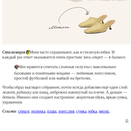
Стилизация
📒
Меня часто спрашивают, как я стилизую юбки. И
каждый раз ответ оказывается очень простым: весь секрет — в балансе.
✏️
Мне нравится сочетать сложные силуэты с максимально
базовыми и понятными вещами — любимым лонгсливом,
простой футболкой или майкой на бретелях.
Чтобы образ выглядел собраннее, почти всегда добавляю ещё один слой:
жакет, рубашку или плащ
, небрежно накинутый на плечи. А дальше —
детали
. Именно они создают настроение: акцентная обувь, яркая сумка,
украшения.
Ссылки
:
серьги,
резинка,
плащ,
лонгслив,
сумка,
юбка,
мюли.
©