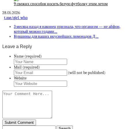
9 свежих способов носить белую футболку этим летом
28.05.2026
t.me/girl_who
3 месяца назад я наконец признала, что организм — не айфон,
который можно годами…
Кувшины для ваших вкуснейших лимонадов Д…
Leave a Reply
Name (required)
Mail (required)
(will not be published)
Website