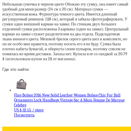
Небольшая сумочка в черном цвете Обожаю эту сумку, она имеет самый
удобный для меня размер (24 см х 20 см). Материал сумки —
искусственная кожа. Фурнитура темного цвета. Имеется длинный
регулируемый ремешок (118 см), который я забыла сфотографировать. У
сумки один внешний карман на замке. По стенкам двух больших
отделений сумки расположены 3 кармана (один на замке). Центральный
карман на замке служит разделителем на два отдела. Подкладочная
ткань винного цвета. Меховой брелок серого цвета шел в комплекте, но
он не особо мне нравится, поэтому носить его я не буду. Сумка была
плотно набита бумагой, и обернута слоем пупырок, поэтому совсем не
помялась во время доставки. Запаха нет. Купила я ее со скидкой за 20.79
$ (использовала купон на 2$ от магазина).
Где это найти:
Flap Bolsos 2016 New Solid Leather Women Bolsos Chic Fur Ball
Ornaments Lock Handbags Vintage Sac A Main Femme De Marque
Celebre
US $ 32.55 / piece
Посмотреть