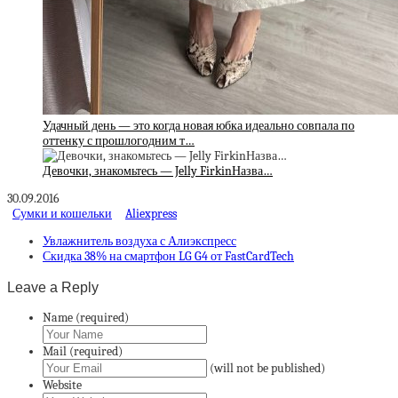
Удачный день — это когда новая юбка идеально совпала по
оттенку с прошлогодним т…
Девочки, знакомьтесь — Jelly FirkinНазва…
30.09.2016
Сумки и кошельки
Aliexpress
Увлажнитель воздуха с Алиэкспресс
Скидка 38% на смартфон LG G4 от FastCardTech
Leave a Reply
Name (required)
Mail (required)
(will not be published)
Website