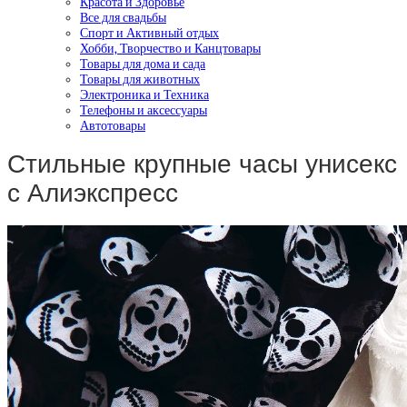
Красота и Здоровье
Все для свадьбы
Спорт и Активный отдых
Хобби, Творчество и Канцтовары
Товары для дома и сада
Товары для животных
Электроника и Техника
Телефоны и аксессуары
Автотовары
Стильные крупные часы унисекс
с Алиэкспресс