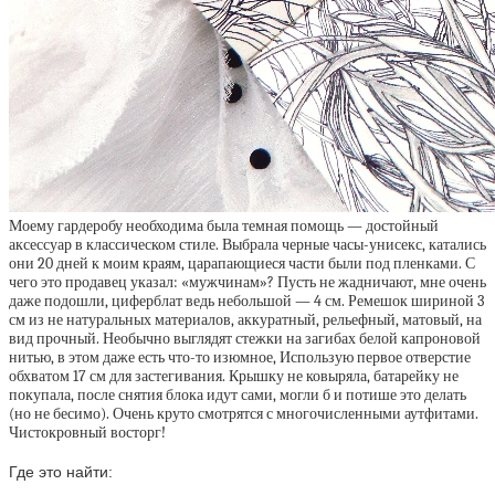
Моему гардеробу необходима была темная помощь — достойный
аксессуар в классическом стиле. Выбрала черные часы-унисекс, катались
они 20 дней к моим краям, царапающиеся части были под пленками. С
чего это продавец указал: «мужчинам»? Пусть не жадничают, мне очень
даже подошли, циферблат ведь небольшой — 4 см. Ремешок шириной 3
см из не натуральных материалов, аккуратный, рельефный, матовый, на
вид прочный. Необычно выглядят стежки на загибах белой капроновой
нитью, в этом даже есть что-то изюмное, Использую первое отверстие
обхватом 17 см для застегивания. Крышку не ковыряла, батарейку не
покупала, после снятия блока идут сами, могли б и потише это делать
(но не бесимо). Очень круто смотрятся с многочисленными аутфитами.
Чистокровный восторг!
Где это найти: