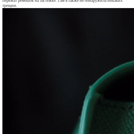
пережат ремешок на застежке. Там я также не обнаружила никаких
трещин.