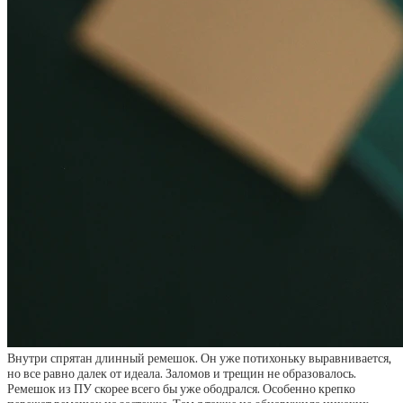
Внутри спрятан длинный ремешок. Он уже потихоньку выравнивается,
но все равно далек от идеала. Заломов и трещин не образовалось.
Ремешок из ПУ скорее всего бы уже ободрался. Особенно крепко