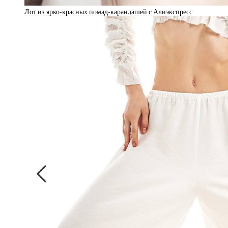
Лот из ярко-красных помад-карандашей с Алиэкспресс