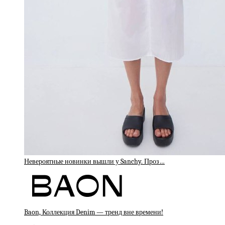
Невероятные новинки вышли у Sanchy. Проз…
Baon, Коллекция Denim — тренд вне времени!