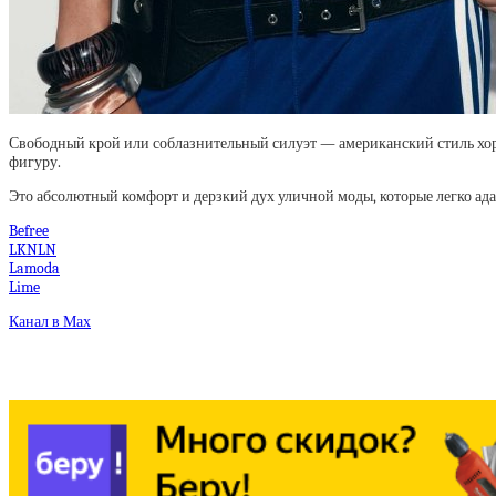
Свободный крой или соблазнительный силуэт — американский стиль хор
фигуру.
Это абсолютный комфорт и дерзкий дух уличной моды, которые легко ад
Befree
LKNLN
Lamoda
Lime
Канал в Мах