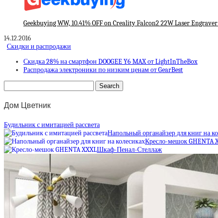
Geekbuying WW, 10.41% OFF on Creality Falcon2 22W Laser Engraver
14.12.2016
Скидки и распродажи
Скидка 28% на смартфон DOOGEE Y6 MAX от LightInTheBox
Распродажа электроники по низким ценам от GearBest
Дом Цветник
Будильник с имитацией рассвета
Напольный органайзер для книг на к
Кресло-мешок GHENTA 
Шкаф-Пенал-Стеллаж