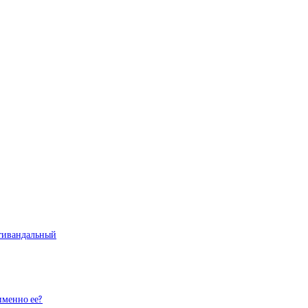
тивандальный
именно ее?