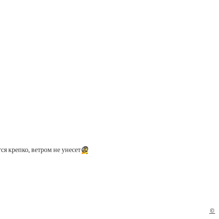
я крепко, ветром не унесет
🤨
©