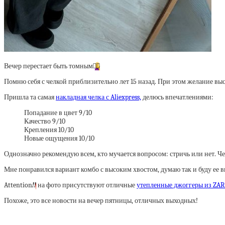
Вечер перестает быть томным
🙋‍♀️
Помню себя с челкой приблизительно лет 15 назад. При этом желание вы
Пришла та самая
накладная челка с Aliexpress,
делюсь впечатлениями:
Попадание в цвет 9/10
Качество 9/10
Крепления 10/10
Новые ощущения 10/10
Однозначно рекомендую всем, кто мучается вопросом: стричь или нет. Ч
Мне понравился вариант комбо с высоким хвостом, думаю так и буду ее в
Attention
‼️
на фото присутствуют отличные
утепленные джоггеры из ZAR
Похоже, это все новости на вечер пятницы, отличных выходных!