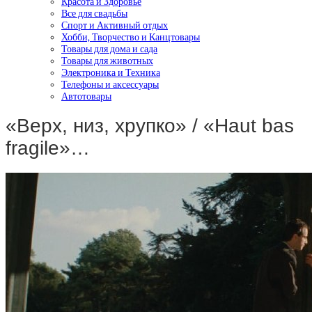
Красота и Здоровье
Все для свадьбы
Спорт и Активный отдых
Хобби, Творчество и Канцтовары
Товары для дома и сада
Товары для животных
Электроника и Техника
Телефоны и аксессуары
Автотовары
«Верх, низ, хрупко» / «Haut bas
fragile»…