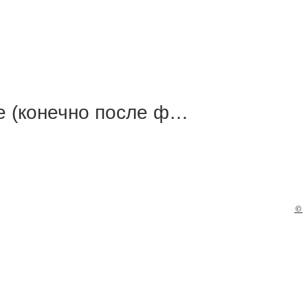
re (конечно после ф…
©