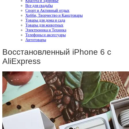
Красота и Здоровье
Все для свадьбы
Спорт и Активный отдых
Хобби, Творчество и Канцтовары
Товары для дома и сада
Товары для животных
Электроника и Техника
Телефоны и аксессуары
Автотовары
Восстановленный iPhone 6 с
AliExpress