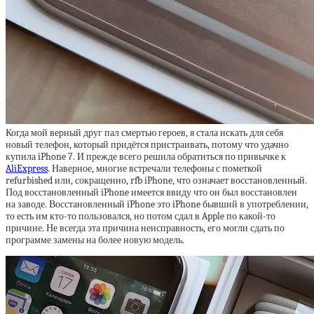
Когда мой верный друг пал смертью героев, я стала искать для себя
новый телефон, который придётся пристраивать, потому что удачно
купила iPhone 7. И прежде всего решила обратиться по привычке к
AliExpress
. Наверное, многие встречали телефоны с пометкой
refurbished или, сокращенно, rfb iPhone, что означает восстановленный.
Под восстановленный iPhone имеется ввиду что он был восстановлен
на заводе. Восстановленный iPhone это iPhone бывший в употреблении,
то есть им кто-то пользовался, но потом сдал в Apple по какой-то
причине. Не всегда эта причина неисправность, его могли сдать по
программе замены на более новую модель.