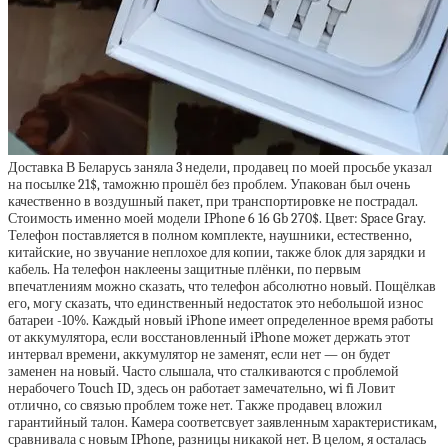
Доставка В Беларусь заняла 3 недели, продавец по моей просьбе указал
на посылке 21$, таможню прошёл без проблем. Упакован был очень
качественно в воздушный пакет, при транспортировке не пострадал.
Стоимость именно моей модели IPhone 6 16 Gb 270$. Цвет: Space Gray.
Телефон поставляется в полном комплекте, наушники, естественно,
китайские, но звучание неплохое для копии, также блок для зарядки и
кабель. На телефон наклеены защитные плёнки, по первым
впечатлениям можно сказать, что телефон абсолютно новый. Пощёлкав
его, могу сказать, что единственный недостаток это небольшой износ
батареи -10%. Каждый новый iPhone имеет определенное время работы
от аккумулятора, если восстановленный iPhone может держать этот
интервал времени, аккумулятор не заменят, если нет — он будет
заменен на новый. Часто слышала, что сталкиваются с проблемой
нерабочего Touch ID, здесь он работает замечательно, wi fi Ловит
отлично, со связью проблем тоже нет. Также продавец вложил
гарантийный талон. Камера соответсвует заявленным характеристикам,
сравнивала с новым IPhone, разницы никакой нет. В целом, я осталась