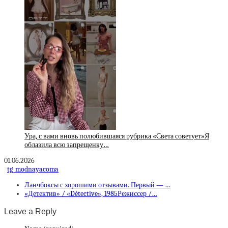
Ура, с вами вновь полюбившаяся рубрика «Света советует»Я
облазила всю запрещенку…
01.06.2026
tg_modnayacoma
Ланчбоксы с хорошими отзывами. Первый — …
«Детектив» / «Détective», 1985Режиссер /…
Leave a Reply