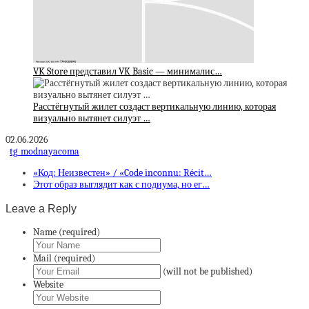
VK Store представил VK Basic — минималис…
Расстёгнутый жилет создаст вертикальную линию, которая
визуально вытянет силуэт …
02.06.2026
tg_modnayacoma
«Код: Неизвестен» / «Code inconnu: Récit…
Этот образ выглядит как с подиума, но ег…
Leave a Reply
Name (required)
Mail (required)
(will not be published)
Website