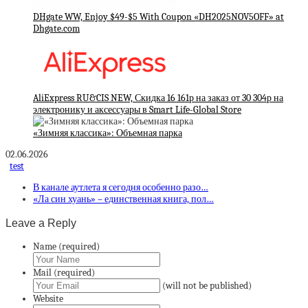
DHgate WW, Enjoy $49-$5 With Coupon «DH2025NOV5OFF» at
Dhgate.com
AliExpress RU&CIS NEW, Скидка 16 161р на заказ от 30 304р на
электронику и аксессуары в Smart Life-Global Store
«Зимняя классика»: Объемная парка
02.06.2026
test
В канале аутлета я сегодня особенно разо…
«Ла син хуань» – единственная книга, пол…
Leave a Reply
Name (required)
Mail (required)
(will not be published)
Website