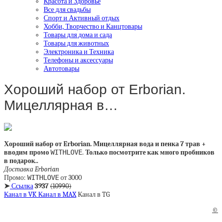
Красота и Здоровье
Все для свадьбы
Спорт и Активный отдых
Хобби, Творчество и Канцтовары
Товары для дома и сада
Товары для животных
Электроника и Техника
Телефоны и аксессуары
Автотовары
Хороший набор от Erborian.
Мицеллярная в…
Хороший набор от Erborian. Мицеллярная вода и пенка 7 трав +
вводим промо
WITHLOVE
.
Только посмотрите как много пробников
в подарок..
Доставка Erborian
Промо:
WITHLOVE
от 3000
➤
Ссылка
3937
(10990)
Канал в VK
Канал в MAX
Канал в TG
©