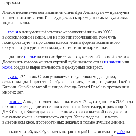
встречала.
Лицом весенне-летней кампании стала Дри Хемингуэй — правнучка
знаменитого писателя. И я не удержалась примерить самые культовые
модели-иконы:
—
тренч
в нашумевшей эстетике «парижский шик» из 100%
высококлассной замши. Он не про гиперболизацию, (уже чуть
поднадоевшую), а про самый классический формат компактного
силуэта по фигуре, какой выбирают истинные парижанки.
— длинное
платье
на тонких бретелях с кружевом в бельевой эстетике.
Дополнить которое хочется курткой рубашечного стиля
из замши
или
кожи
,
создавая выразительность и фактурный контраст.
—
сумка
«24 часа». Самая узнаваемая и культовая модель дома,
созданная для Шарлотты Генсбур — актрисы, певицы и дочери Джейн
Биркин. Она была музой и лицом бренда Gerard Darel на протяжении
многих лет.
—
джинсы
Anna, выполненные четко в духе 70-х, созданные в 2004 и до
сих пор переходящие из сезона в сезон, как бестселлер, отражающий
ДНК бренда. Благодаря расклешенному крою и высокой посадке они
визуально очень «вытягивают» силуэт. Успех модели — в четко
выверенном крое, проработанных лекалах и только лучшем дениме.
— и конечно, обувь. Обувь здесь потрясающая! Выразительные
сабо
на