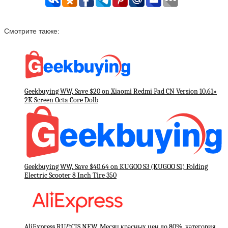
Смотрите также:
Geekbuying WW, Save $20 on Xiaomi Redmi Pad CN Version 10.61»
2K Screen Octa Core Dolb
Geekbuying WW, Save $40.64 on KUGOO S3 (KUGOO S1) Folding
Electric Scooter 8 Inch Tire 350
AliExpress RU&CIS NEW, Месяц красных цен до 80%, категория