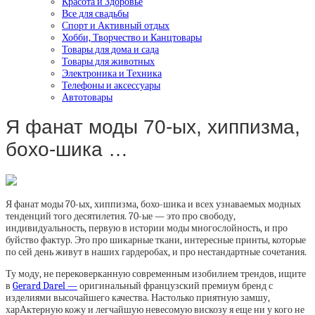
Красота и Здоровье
Все для свадьбы
Спорт и Активный отдых
Хобби, Творчество и Канцтовары
Товары для дома и сада
Товары для животных
Электроника и Техника
Телефоны и аксессуары
Автотовары
Я фанат моды 70-ых, хиппизма,
бохо-шика …
Я фанат моды 70-ых, хиппизма, бохо-шика и всех узнаваемых модных
тенденций того десятилетия. 70-ые — это про свободу,
индивидуальность, первую в истории моды многослойность, и про
буйство фактур. Это про шикарные ткани, интересные принты, которые
по сей день живут в наших гардеробах, и про нестандартные сочетания.
Ту моду, не перековерканную современным изобилием трендов, ищите
в
Gerard Darel
—
оригинальный французский премиум бренд с
изделиями высочайшего качества. Настолько приятную замшу,
харАктерную кожу и легчайшую невесомую вискозу я еще ни у кого не