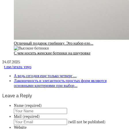
Отличный подарок грибнику. Это набор ело…
С чем носить женские ботинки на шнуровке
24.07.2025
t.me/srazu_vsyo
А ведь сегодня еще только четверг….
Лаконичность и элегантность простых форм являются
основными критериями при выбор…
Leave a Reply
Name (required)
Mail (required)
(will not be published)
Website