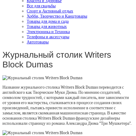
Красота и Здоровье
Все для свадьбы
Спорт и Активный отдых
Хобби, Творчество и Канцтовары
Товары для дома и сада
Товары для животных
Электроника и Техника
Телефоны и аксессуары
Автотовары
Журнальный столик Writers
Block Dumas
Название журнального столика Writers Block Dumas переводится с
английского как Творческие Муки Дюма. По мнению создателей,
символом трудностей, с которыми каждый писатель, вне зависимости
от уровня его мастерства, сталкивается в процессе создания своих
произведений, пытаясь привести исполнение в соответствие с
замыслом, является скомканная машинописная страница. В качестве
основания столика Writers Block Dumas французские дизайнеры
использовали страницу из романа Александра Дюма “Три Мушкетера”.