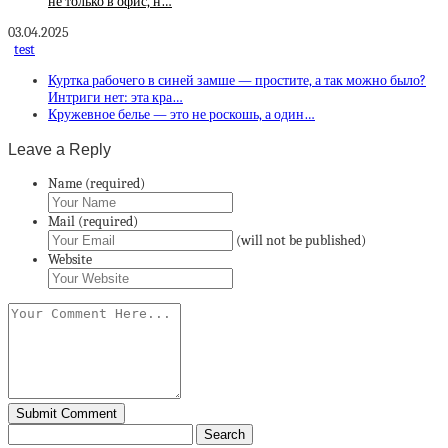
не только в офис, н…
03.04.2025
test
Куртка рабочего в синей замше — простите, а так можно было?
Интриги нет: эта кра…
Кружевное белье — это не роскошь, а один…
Leave a Reply
Name (required)
Mail (required)
(will not be published)
Website