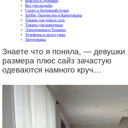
Красота и Здоровье
Все для свадьбы
Спорт и Активный отдых
Хобби, Творчество и Канцтовары
Товары для дома и сада
Товары для животных
Электроника и Техника
Телефоны и аксессуары
Автотовары
Знаете что я поняла, — девушки
размера плюс сайз зачастую
одеваются намного круч…