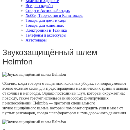
Красота и Здоровье
Все для свадьбы
Спорт и Активный отдых
Хобби, Творчество и Канцтовары
Товары для дома и сада
Товары для животных
Электроника и Техника
Телефоны и аксессуары
Автотовары
Звукозащищённый шлем
Helmfon
Обычно, когда говорят о защитных головных уборах, то подразумевают
всевозможные каски для предотвращения механических травм и шляпы
от солнца и непогоды. Однако постоянный шум, который окружает нас
повсюду, также требует использования особых фильтрующих
приспособлений. Helmfon — прототип специального
звукозащищённого шлема, который помогает оградить уши и мозг от
пустых разговоров, соседа с перфоратором и гула дорожного движения.