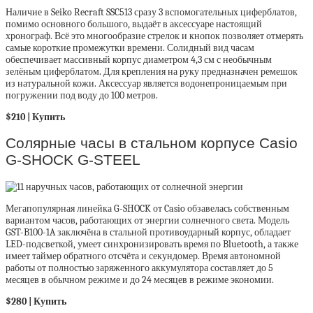
Наличие в Seiko Recraft SSC513 сразу 3 вспомогательных циферблатов,
помимо основного большого, выдаёт в аксессуаре настоящий
хронограф. Всё это многообразие стрелок и кнопок позволяет отмерять
самые короткие промежутки времени. Солидный вид часам
обеспечивает массивный корпус диаметром 4,3 см с необычным
зелёным циферблатом. Для крепления на руку предназначен ремешок
из натуральной кожи. Аксессуар является водонепроницаемым при
погружении под воду до 100 метров.
$210 |
Купить
Солярные часы в стальном корпусе Casio
G-SHOCK G-STEEL
Мегапопулярная линейка G-SHOCK от Casio обзавелась собственным
вариантом часов, работающих от энергии солнечного света. Модель
GST-B100-1A заключёна в стальной противоударный корпус, обладает
LED-подсветкой, умеет синхронизировать время по Bluetooth, а также
имеет таймер обратного отсчёта и секундомер. Время автономной
работы от полностью заряженного аккумулятора составляет до 5
месяцев в обычном режиме и до 24 месяцев в режиме экономии.
$280 |
Купить