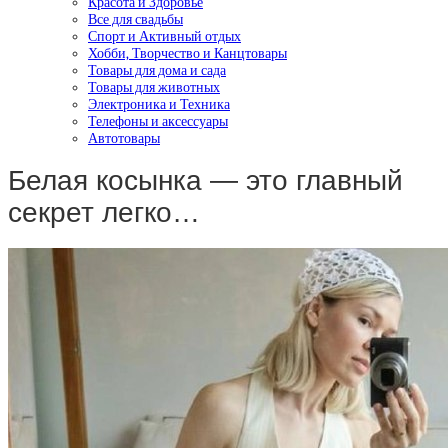
Красота и Здоровье
Все для свадьбы
Спорт и Активный отдых
Хобби, Творчество и Канцтовары
Товары для дома и сада
Товары для животных
Электроника и Техника
Телефоны и аксессуары
Автотовары
Белая косынка — это главный
секрет легко…