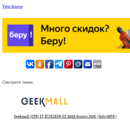
View Source
Смотрите также:
Geekmall [CPS] IT, KUKIRIN G2 MAX Sconto 310€ (Solo 689€)