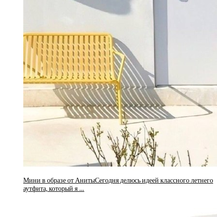
Мини в образе от АнитыСегодня делюсь идеей классного летнего
аутфита, который я …