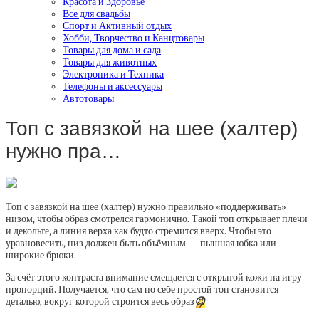
Красота и Здоровье
Все для свадьбы
Спорт и Активный отдых
Хобби, Творчество и Канцтовары
Товары для дома и сада
Товары для животных
Электроника и Техника
Телефоны и аксессуары
Автотовары
Топ с завязкой на шее (халтер)
нужно пра…
Топ с завязкой на шее (халтер) нужно правильно «поддерживать»
низом, чтобы образ смотрелся гармонично. Такой топ открывает плечи
и декольте, а линия верха как будто стремится вверх. Чтобы это
уравновесить, низ должен быть объёмным — пышная юбка или
широкие брюки.
За счёт этого контраста внимание смещается с открытой кожи на игру
пропорций. Получается, что сам по себе простой топ становится
деталью, вокруг которой строится весь образ
😉