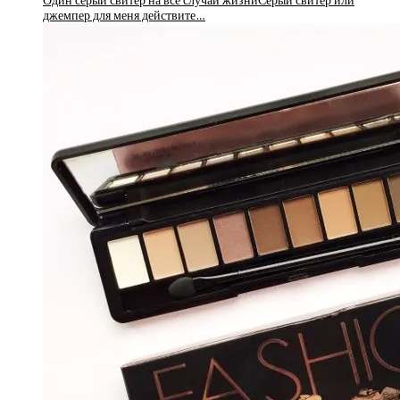
Один серый свитер на все случаи жизниСерый свитер или
джемпер для меня действите…