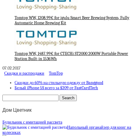
Tomtop WW, 1208.99€ for igulu Smart Beer Brewing System, Fully
Automatic Home Brewing Kit
Tomtop WW, 1487.99€ for CTECHi ST2000 2000W Portable Power
Station Built-in 1536Wh
07.02.2017
Скидки и распродажи
TomTop
Скидки до 60% на стильную одежду от Banggood
Белый iPhone 5S всего за $209 от FastCardTech
Дом Цветник
Будильник с имитацией рассвета
Напольный органайзер для книг на
колесиках