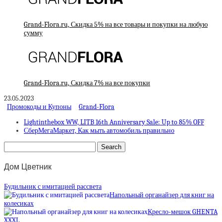
Grand-Flora.ru, Скидка 5% на все товары и покупки на любую
сумму
Grand-Flora.ru, Скидка 7% на все покупки
23.05.2023
Промокоды и Купоны
Grand-Flora
Lightinthebox WW, LITB 16th Anniversary Sale: Up to 85% OFF
СберМегаМаркет, Как мыть автомобиль правильно
Дом Цветник
Будильник с имитацией рассвета
Напольный органайзер для книг на
колесиках
Кресло-мешок GHENTA
XXXL