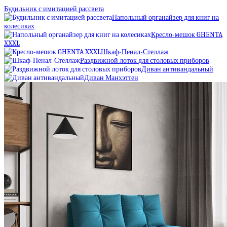
Будильник с имитацией рассвета
Напольный органайзер для книг на
колесиках
Кресло-мешок GHENTA
XXXL
Шкаф-Пенал-Стеллаж
Раздвижной лоток для столовых приборов
Диван антивандальный
Диван Манхэттен