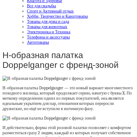
Красота и Здоровье
Все для свадьбы
Спорт и Активный отдых
Хобби, Творчество и Канцтовары
Товары для дома и сада
Товары для животных
Электроника и Техника
Телефоны и аксессуары
Автотовары
H-образная палатка
Doppelganger с френд-зоной
H-образная палатка Doppelganger — это новый вариант многоместного
походного жилища, который продолжает серию, начатую с буквы X. По
меткому определению одних из первых покупателей, она является
идеальным укрытием для пар, отношения которых переросли
дружеские, но ещё не вступили в интимную фазу.
И действительно, форма этой розовой палатки позволяет с комфортом
разместиться сразу 2 людям, каждый из которых получает собственное