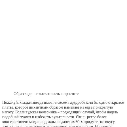
Образ леди – изысканность в простоте
Пожалуй, каждая звезда имеет в своем гардеробе хотя бы одно открытое
платье, которое пикантным образом намекает на едва прикрытую
наготу. Голливудская вечеринка – подходящий случай, чтобы надеть
подобный туалет и избежать вульгарности. Стиль ретро более
консервативен: модели одежды из далеких 30-х придутся по вкусу
дамам, предпочитающим элегантность сексуальности. Например,