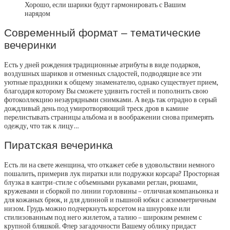
Хорошо, если шарики будут гармонировать с Вашим
нарядом
Современный формат – тематические
вечеринки
Есть у дней рождения традиционные атрибуты в виде подарков,
воздушных шариков и отменных сладостей, подводящие все эти
уютные праздники к общему знаменателю, однако существует прием,
благодаря которому Вы сможете удивить гостей и пополнить свою
фотоколлекцию незаурядными снимками. А ведь так отрадно в серый
дождливый день под умиротворяющий треск дров в камине
перелистывать страницы альбома и в воображении снова примерять
одежду, что так к лицу…
Пиратская вечеринка
Есть ли на свете женщина, что откажет себе в удовольствии немного
пошалить, примерив лук пиратки или подружки корсара? Просторная
блузка в кантри-стиле с объемными рукавами реглан, рюшами,
кружевами и сборкой по линии горловины – отличная компаньонка и
для кожаных брюк, и для длинной и пышной юбки с асимметричным
низом. Грудь можно подчеркнуть корсетом на шнуровке или
стилизованным под него жилетом, а талию – широким ремнем с
крупной бляшкой. Флер загадочности Вашему облику придаст