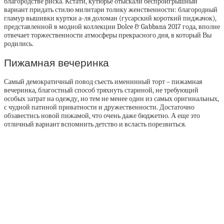
благородстве риска. Кстати, кутюрье отыскали беспроигрышный
вариант придать стилю милитари толику женственности: благородный
гламур вышивки куртки а-ля доломан (гусарский короткий пиджачок),
представленной в модной коллекции Dolce & Gabbana 2017 года, вполне
отвечает торжественности атмосферы прекрасного дня, в который Вы
родились.
Пижамная вечеринка
Самый демократичный повод съесть именинный торт – пижамная
вечеринка, благостный способ тряхнуть стариной, не требующий
особых затрат на одежду, но тем не менее один из самых оригинальных,
с чудной патиной приватности и дружественности. Достаточно
обзавестись новой пижамой, что очень даже бюджетно. А еще это
отличный вариант вспомнить детство и всласть порезвиться.