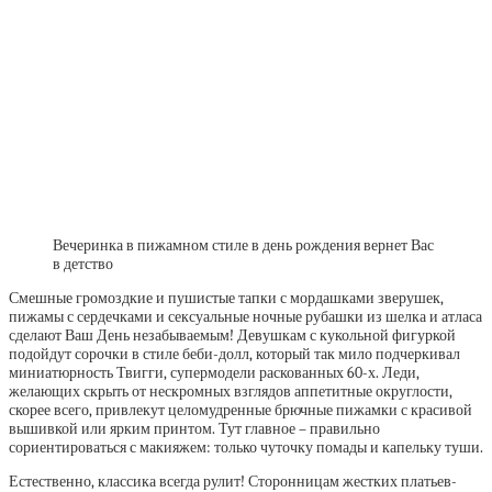
Вечеринка в пижамном стиле в день рождения вернет Вас
в детство
Смешные громоздкие и пушистые тапки с мордашками зверушек,
пижамы с сердечками и сексуальные ночные рубашки из шелка и атласа
сделают Ваш День незабываемым! Девушкам с кукольной фигуркой
подойдут сорочки в стиле беби-долл, который так мило подчеркивал
миниатюрность Твигги, супермодели раскованных 60-х. Леди,
желающих скрыть от нескромных взглядов аппетитные округлости,
скорее всего, привлекут целомудренные брючные пижамки с красивой
вышивкой или ярким принтом. Тут главное – правильно
сориентироваться с макияжем: только чуточку помады и капельку туши.
Естественно, классика всегда рулит! Сторонницам жестких платьев-