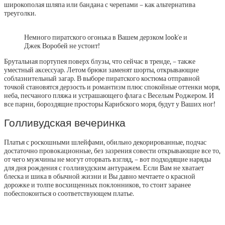
широкополая шляпа или бандана с черепами – как альтернатива
треуголки.
Немного пиратского огонька в Вашем дерзком look`е и
Джек Воробей не устоит!
Брутальная портупея поверх блузы, что сейчас в тренде, – также
уместный аксессуар. Летом брюки заменят шорты, открывающие
соблазнительный загар. В выборе пиратского костюма отправной
точкой становятся дерзость и романтизм плюс спокойные оттенки моря,
неба, песчаного пляжа и устрашающего флага с Веселым Роджером. И
все парни, бороздящие просторы Карибского моря, будут у Ваших ног!
Голливудская вечеринка
Платья с роскошными шлейфами, обильно декорированные, подчас
достаточно провокационные, без зазрения совести открывающие все то,
от чего мужчины не могут оторвать взгляд, – вот подходящие наряды
для дня рождения с голливудским антуражем. Если Вам не хватает
блеска и шика в обычной жизни и Вы давно мечтаете о красной
дорожке и толпе восхищенных поклонников, то стоит заранее
побеспокоиться о соответствующем платье.