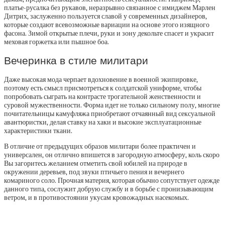
платье-русалка без рукавов, неразрывно связанное с имиджем Марлен
Дитрих, заслуженно пользуется славой у современных дизайнеров,
которые создают всевозможные вариации на основе этого изящного
фасона. Зимой открытые плечи, руки и зону декольте спасет и украсит
меховая горжетка или пышное боа.
Вечеринка в стиле милитари
Даже высокая мода черпает вдохновение в военной экипировке,
поэтому есть смысл присмотреться к солдатской униформе, чтобы
попробовать сыграть на контрасте трогательной женственности и
суровой мужественности. Форма идет не только сильному полу, многие
почитательницы камуфляжа приобретают отчаянный вид сексуальной
авантюристки, делая ставку на хаки и высокие эксплуатационные
характеристики ткани.
В отличие от предыдущих образов милитари более практичен и
универсален, он отлично впишется в загородную атмосферу, коль скоро
Вы загоритесь желанием отметить свой юбилей на природе в
окружении деревьев, под звуки птичьего пения и вечернего
комариного соло. Прочная материя, которая обычно сопутствует одежде
данного типа, сослужит добрую службу и в борьбе с пронизывающим
ветром, и в противостоянии укусам кровожадных насекомых.