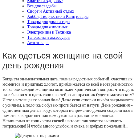
Красота и Здоровье
Все для свадьбы
Спорт и Активный отдых
Хобби, Творчество и Канцтовары
Товары для дома и сада
Товары для животных
Электроника и Техника
Телефоны и аксессуары
Автотовары
Как одеться женщине на свой
день рождения
Когда эта знаменательная дата, полная радостных событий, счастливых
моментов и приятных хлопот, приближается со всей неотвратимостью,
то голове каждой женщины возникает хронический вопрос: что надеть
на себя и во что одеть своих гостей, если праздник будет тематическим?
И это настоящая головная боль! Даже если створки шкафа закрываются
с усилием, а полочка с обувью прогибается от натуги. День рождения –
единственный день в году, который непременно должен сохраниться в
памяти, как драгоценная жемчужинка в раковине моллюска.
Независимо от количества свечей на торте, так хочется выглядеть
потрясающе! И чтобы много улыбок, и смеха, и добрых пожеланий…