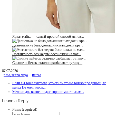
Яркая майка — самый простой способ мгнов…
Давненько не было домашних находок и кра…
Элегантность без жертв: босоножки на мал…
Сияние пайеток отлично разбавляет рутину…
07.07.2026
t.me/srazu_vsyo
Befree
Если вы тоже считаете, что стиль это не только про деньги, то
канал Не компульси…
Мелочи для велосипеда с хорошими отзывам…
Leave a Reply
Name (required)