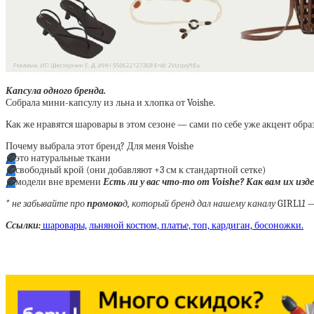
Капсула одного бренда.
Собрала мини-капсулу из льна и хлопка от Voishe.
Как же нравятся шаровары в этом сезоне — сами по себе уже акцент образ
Почему выбрала этот бренд? Для меня Voishe
🔵
это натуральные ткани
🔵
свободный крой (они добавляют +3 см к стандартной сетке)
🔵
модели вне времени
Есть ли у вас что-то от Voishe? Как вам их изд
*
не забывайте про
промоко
д, который бренд дал нашему каналу
GIRL1
1 
Ссылки:
шаровары,
льняной костюм,
платье,
топ,
кардиган,
босоножки.