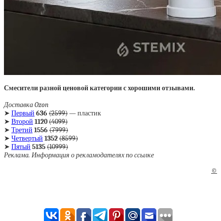
Смесители разной ценовой категории с хорошими отзывами.
Доставка Ozon
➤
Первый
636
(2599)
— пластик
➤
Второй
1120
(4099)
➤
Третий
1556
(7999)
➤
Четвертый
1352
(8599)
➤
Пятый
5135
(10999)
Реклама. Информация о рекламодателях по ссылке
©