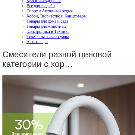
Красота и Здоровье
Все для свадьбы
Спорт и Активный отдых
Хобби, Творчество и Канцтовары
Товары для дома и сада
Товары для животных
Электроника и Техника
Телефоны и аксессуары
Автотовары
Смесители разной ценовой
категории с хор…