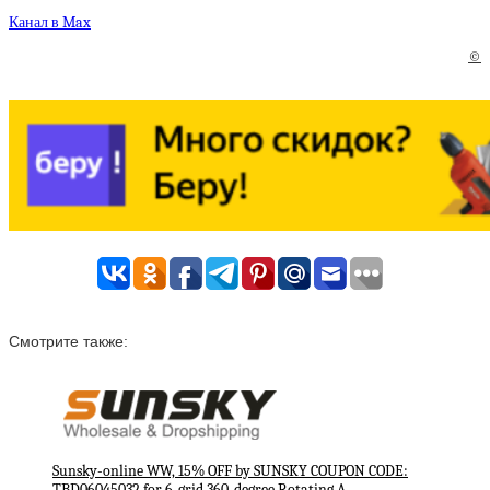
Канал в Max
©
Смотрите также:
Sunsky-online WW, 15% OFF by SUNSKY COUPON CODE:
TBD06045032 for 6-grid 360-degree Rotating A