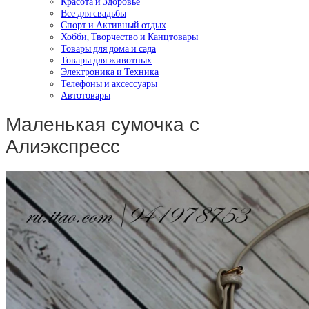
Красота и Здоровье
Все для свадьбы
Спорт и Активный отдых
Хобби, Творчество и Канцтовары
Товары для дома и сада
Товары для животных
Электроника и Техника
Телефоны и аксессуары
Автотовары
Маленькая сумочка с
Алиэкспресс