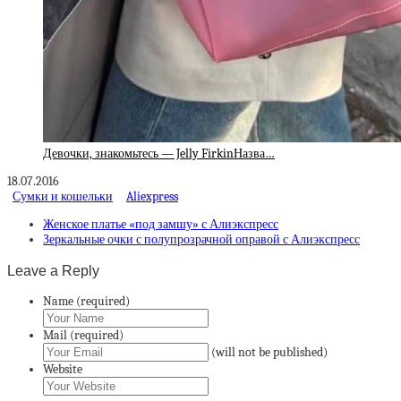
Девочки, знакомьтесь — Jelly FirkinНазва…
18.07.2016
Сумки и кошельки
Aliexpress
Женское платье «под замшу» с Алиэкспресс
Зеркальные очки с полупрозрачной оправой с Алиэкспресс
Leave a Reply
Name (required)
Mail (required)
(will not be published)
Website