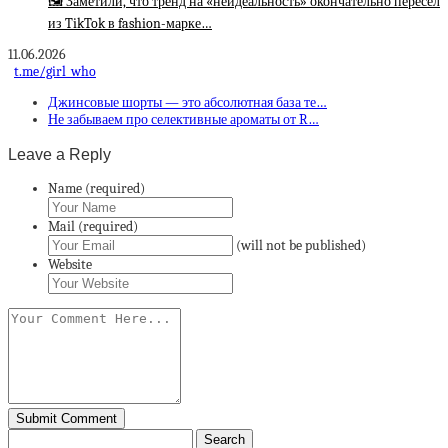
🖼 Заметили, что тренд на «неидеальность» окончательно пересел
из TikTok в fashion-марке…
11.06.2026
t.me/girl_who
Джинсовые шорты — это абсолютная база те…
Не забываем про селективные ароматы от R…
Leave a Reply
Name (required)
Mail (required)
(will not be published)
Website