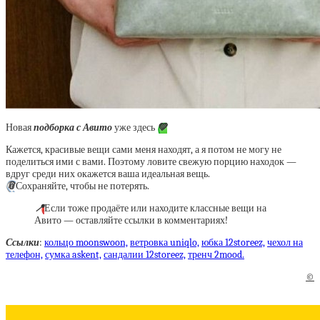
Новая
подборка с Авито
уже здесь
💚
Кажется, красивые вещи сами меня находят, а я потом не могу не
поделиться ими с вами. Поэтому ловите свежую порцию находок —
вдруг среди них окажется ваша идеальная вещь.
📎
Сохраняйте, чтобы не потерять.
📍
Если тоже продаёте или находите классные вещи на
Авито — оставляйте ссылки в комментариях!
Ссылки
:
кольцо moonswoon,
ветровка uniqlo,
юбка 12storeez,
чехол на
телефон,
сумка askent,
сандалии 12storeez,
тренч 2mood.
©