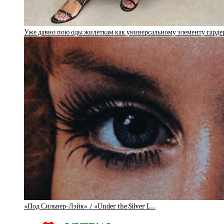
Уже давно пою оды жилеткам как универсальному элементу гарде
«Под Сильвер-Лэйк» / «Under the Silver L…