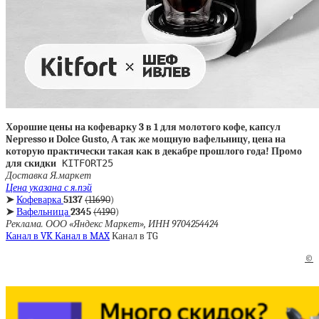
Хорошие цены на кофеварку 3 в 1 для молотого кофе, капсул
Nepresso и Dolce Gusto, А так же мощную вафельницу, цена на
которую практически такая как в декабре прошлого года! Промо
для скидки
KITFORT25
Доставка Я.маркет
Цена указана с я.пэй
➤
Кофеварка
5137
(11690
)
➤
Вафельница
2345
(4190
)
Реклама. ООО «Яндекс Маркет», ИНН 9704254424
Канал в VK
Канал в MAX
Канал в TG
©