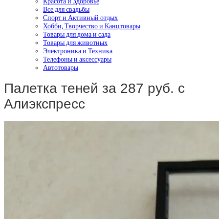
Красота и Здоровье
Все для свадьбы
Спорт и Активный отдых
Хобби, Творчество и Канцтовары
Товары для дома и сада
Товары для животных
Электроника и Техника
Телефоны и аксессуары
Автотовары
Палетка теней за 287 руб. с
Алиэкспресс